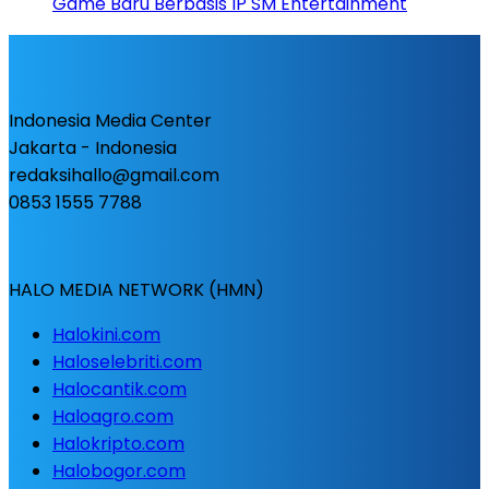
Game Baru Berbasis IP SM Entertainment
Indonesia Media Center
Jakarta - Indonesia
redaksihallo@gmail.com
0853 1555 7788
HALO MEDIA NETWORK (HMN)
Halokini.com
Haloselebriti.com
Halocantik.com
Haloagro.com
Halokripto.com
Halobogor.com