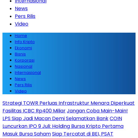
Internasional
News
Pers Rilis
Video
Home
Info Kripto
Ekonomi
Bisnis
Korporasi
Nasional
Internasional
News
Pers Rilis
Video
Strategi TOWR Perluas Infrastruktur Menara Diperkuat
Fasilitas ICBC Rp400 Miliar
Jangan Coba Main-Main!
LPS Siap Jadi Macan Demi Selamatkan Bank
COIN
Luncurkan IPO 9 Juli: Holding Bursa Kripto Pertama
Masuk Bursa Saham
Siap Tercatat di BEI, PSAT