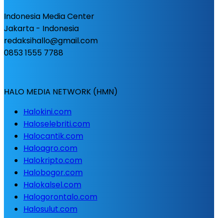
Indonesia Media Center
Jakarta - Indonesia
redaksihallo@gmail.com
0853 1555 7788
HALO MEDIA NETWORK (HMN)
Halokini.com
Haloselebriti.com
Halocantik.com
Haloagro.com
Halokripto.com
Halobogor.com
Halokalsel.com
Halogorontalo.com
Halosulut.com