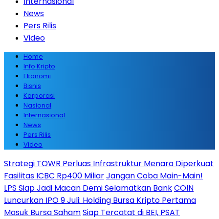
Internasional
News
Pers Rilis
Video
Home
Info Kripto
Ekonomi
Bisnis
Korporasi
Nasional
Internasional
News
Pers Rilis
Video
Strategi TOWR Perluas Infrastruktur Menara Diperkuat
Fasilitas ICBC Rp400 Miliar
Jangan Coba Main-Main!
LPS Siap Jadi Macan Demi Selamatkan Bank
COIN
Luncurkan IPO 9 Juli: Holding Bursa Kripto Pertama
Masuk Bursa Saham
Siap Tercatat di BEI, PSAT