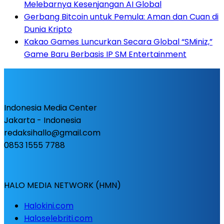
Melebarnya Kesenjangan AI Global
Gerbang Bitcoin untuk Pemula: Aman dan Cuan di
Dunia Kripto
Kakao Games Luncurkan Secara Global “SMiniz,”
Game Baru Berbasis IP SM Entertainment
Indonesia Media Center
Jakarta - Indonesia
redaksihallo@gmail.com
0853 1555 7788
HALO MEDIA NETWORK (HMN)
Halokini.com
Haloselebriti.com