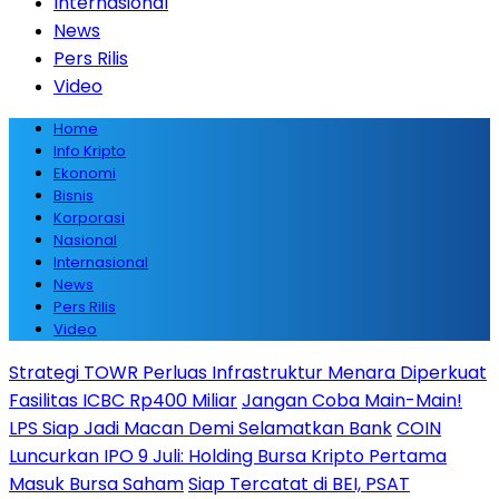
Internasional
News
Pers Rilis
Video
Home
Info Kripto
Ekonomi
Bisnis
Korporasi
Nasional
Internasional
News
Pers Rilis
Video
Strategi TOWR Perluas Infrastruktur Menara Diperkuat
Fasilitas ICBC Rp400 Miliar
Jangan Coba Main-Main!
LPS Siap Jadi Macan Demi Selamatkan Bank
COIN
Luncurkan IPO 9 Juli: Holding Bursa Kripto Pertama
Masuk Bursa Saham
Siap Tercatat di BEI, PSAT