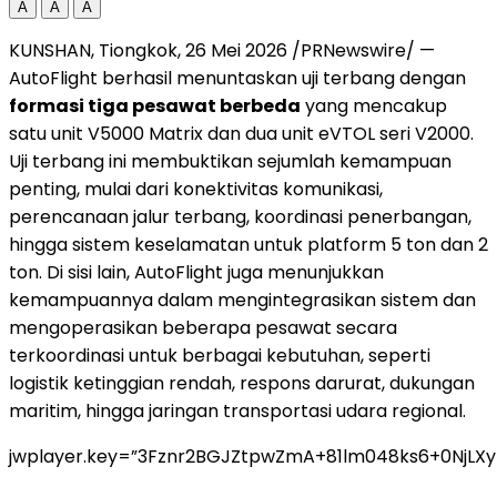
A
A
A
KUNSHAN, Tiongkok, 26 Mei 2026 /PRNewswire/ —
AutoFlight berhasil menuntaskan uji terbang dengan
formasi tiga pesawat berbeda
yang mencakup
satu unit V5000 Matrix dan dua unit eVTOL seri V2000.
Uji terbang ini membuktikan sejumlah kemampuan
penting, mulai dari konektivitas komunikasi,
perencanaan jalur terbang, koordinasi penerbangan,
hingga sistem keselamatan untuk platform 5 ton dan 2
ton. Di sisi lain, AutoFlight juga menunjukkan
kemampuannya dalam mengintegrasikan sistem dan
mengoperasikan beberapa pesawat secara
terkoordinasi untuk berbagai kebutuhan, seperti
logistik ketinggian rendah, respons darurat, dukungan
maritim, hingga jaringan transportasi udara regional.
jwplayer.key=”3Fznr2BGJZtpwZmA+81lm048ks6+0NjLX