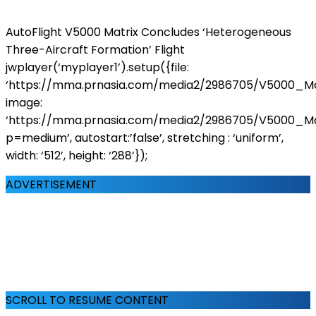
AutoFlight V5000 Matrix Concludes ‘Heterogeneous
Three-Aircraft Formation’ Flight
jwplayer(‘myplayer1’).setup({file:
‘https://mma.prnasia.com/media2/2986705/V5000_Mat
image:
‘https://mma.prnasia.com/media2/2986705/V5000_Ma
p=medium’, autostart:’false’, stretching : ‘uniform’,
width: ‘512’, height: ‘288’});
ADVERTISEMENT
SCROLL TO RESUME CONTENT