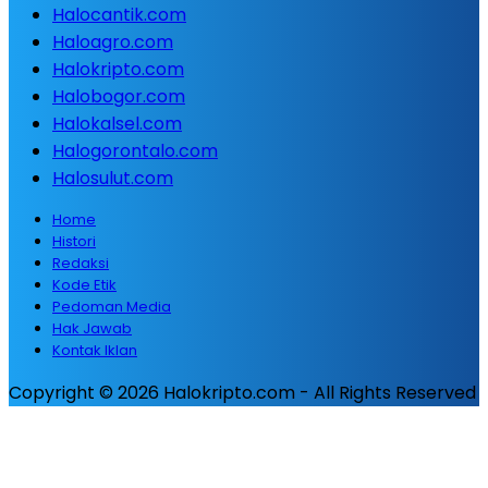
Halocantik.com
Haloagro.com
Halokripto.com
Halobogor.com
Halokalsel.com
Halogorontalo.com
Halosulut.com
Home
Histori
Redaksi
Kode Etik
Pedoman Media
Hak Jawab
Kontak Iklan
Copyright © 2026 Halokripto.com - All Rights Reserved