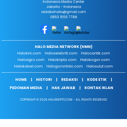
Indonesia Media Center
Jakarta - Indonesia
redaksihallo@gmail.com
0853 1555 7788
HALO MEDIA NETWORK (HMN)
Halokini.com
Haloselebriti.com
Halocantik.com
Haloagro.com
Halokripto.com
Halobogor.com
Halokalsel.com
Halogorontalo.com
Halosulut.com
HOME
HISTORI
REDAKSI
KODE ETIK
PEDOMAN MEDIA
HAK JAWAB
KONTAK IKLAN
COPYRIGHT © 2026 HALOKRIPTO.COM - ALL RIGHTS RESERVED