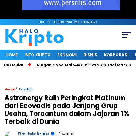
SCROLL TO CONTINUE WITH CONTENT
HOME
INFO KRIPTO
EKONOMI
BISNIS
KORPORASI
0 Miliar
Jangan Coba Main-Main! LPS Siap Jadi Macan Dem
/
Home
Pers Rilis
Astronergy Raih Peringkat Platinum
dari Ecovadis pada Jenjang Grup
Usaha, Tercantum dalam Jajaran 1%
Terbaik di Dunia
Tim Halo Kripto
- Pewarta