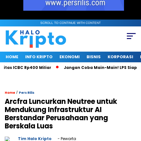
SCROLL TO CONTINUE WITH CONTENT
HOME
INFO KRIPTO
EKONOMI
BISNIS
KORPORASI
as ICBC Rp400 Miliar
Jangan Coba Main-Main! LPS Siap Jad
/
Home
Pers Rilis
Arcfra Luncurkan Neutree untuk
Mendukung Infrastruktur AI
Berstandar Perusahaan yang
Berskala Luas
Tim Halo Kripto
- Pewarta