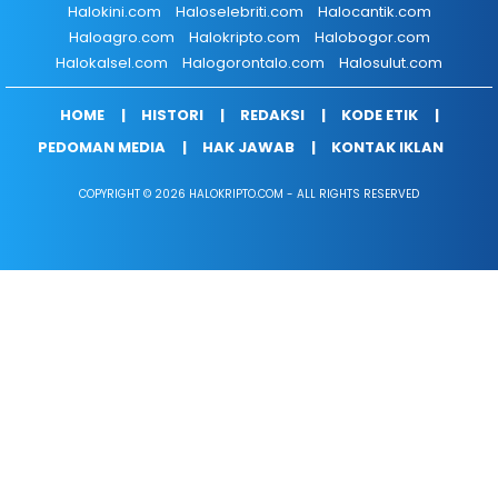
Halokini.com
Haloselebriti.com
Halocantik.com
Haloagro.com
Halokripto.com
Halobogor.com
Halokalsel.com
Halogorontalo.com
Halosulut.com
HOME
HISTORI
REDAKSI
KODE ETIK
PEDOMAN MEDIA
HAK JAWAB
KONTAK IKLAN
COPYRIGHT © 2026 HALOKRIPTO.COM - ALL RIGHTS RESERVED