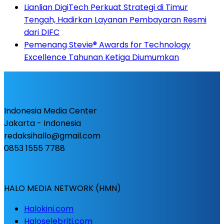
Lianlian DigiTech Perkuat Strategi di Timur
Tengah, Hadirkan Layanan Pembayaran Resmi
dari DIFC
Pemenang Stevie® Awards for Technology
Excellence Tahunan Ketiga Diumumkan
Indonesia Media Center
Jakarta - Indonesia
redaksihallo@gmail.com
0853 1555 7788
HALO MEDIA NETWORK (HMN)
Halokini.com
Haloselebriti.com