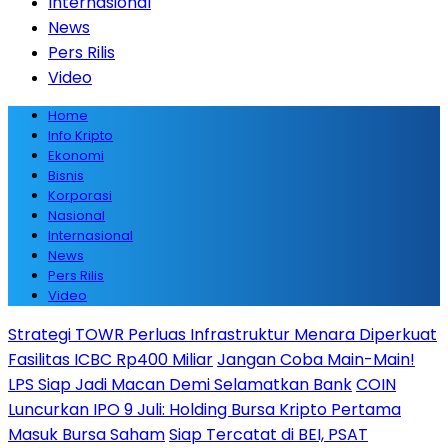
Internasional
News
Pers Rilis
Video
Home
Info Kripto
Ekonomi
Bisnis
Korporasi
Nasional
Internasional
News
Pers Rilis
Video
Strategi TOWR Perluas Infrastruktur Menara Diperkuat
Fasilitas ICBC Rp400 Miliar
Jangan Coba Main-Main!
LPS Siap Jadi Macan Demi Selamatkan Bank
COIN
Luncurkan IPO 9 Juli: Holding Bursa Kripto Pertama
Masuk Bursa Saham
Siap Tercatat di BEI, PSAT