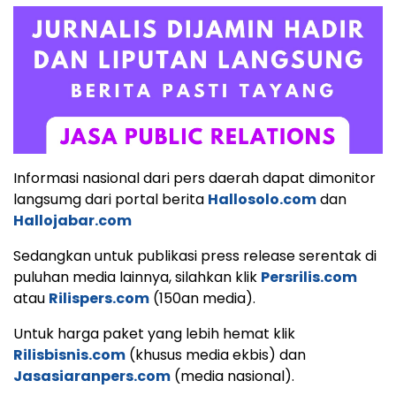
Informasi nasional dari pers daerah dapat dimonitor
langsumg dari portal berita
Hallosolo.com
dan
Hallojabar.com
Sedangkan untuk publikasi press release serentak di
puluhan media lainnya, silahkan klik
Persrilis.com
atau
Rilispers.com
(150an media).
Untuk harga paket yang lebih hemat klik
Rilisbisnis.com
(khusus media ekbis) dan
Jasasiaranpers.com
(media nasional).