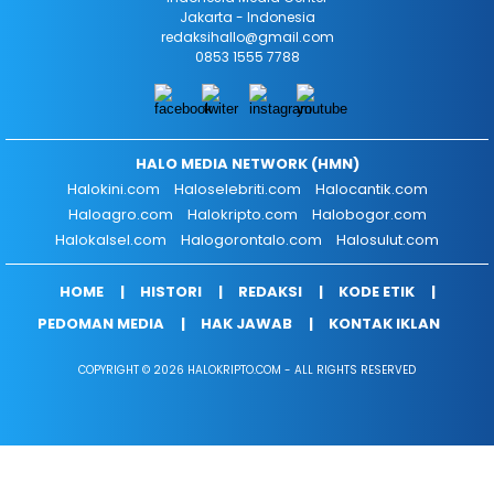
Jakarta - Indonesia
redaksihallo@gmail.com
0853 1555 7788
HALO MEDIA NETWORK (HMN)
Halokini.com
Haloselebriti.com
Halocantik.com
Haloagro.com
Halokripto.com
Halobogor.com
Halokalsel.com
Halogorontalo.com
Halosulut.com
HOME
HISTORI
REDAKSI
KODE ETIK
PEDOMAN MEDIA
HAK JAWAB
KONTAK IKLAN
COPYRIGHT © 2026 HALOKRIPTO.COM - ALL RIGHTS RESERVED