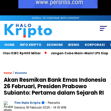
SCROLL TO CONTINUE WITH CONTENT
HOME
INFO KRIPTO
EKONOMI
BISNIS
KORPORASI
as ICBC Rp400 Miliar
Jangan Coba Main-Main! LPS Siap Jadi
/
Home
Ekonomi
Akan Resmikan Bank Emas Indonesia
26 Februari, Presiden Prabowo
Subianto: Pertama dalam Sejarah RI
Tim Halo Kripto
- Pewarta
Selasa, 18 Februari 2025
- 14:19 WIB