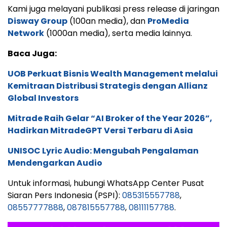
Kami juga melayani publikasi press release di jaringan
Disway Group
(100an media), dan
ProMedia
Network
(1000an media), serta media lainnya.
Baca Juga:
UOB Perkuat Bisnis Wealth Management melalui
Kemitraan Distribusi Strategis dengan Allianz
Global Investors
Mitrade Raih Gelar “AI Broker of the Year 2026”,
Hadirkan MitradeGPT Versi Terbaru di Asia
UNISOC Lyric Audio: Mengubah Pengalaman
Mendengarkan Audio
Untuk informasi, hubungi WhatsApp Center Pusat
Siaran Pers Indonesia (PSPI):
085315557788
,
08557777888
,
087815557788
,
08111157788
.