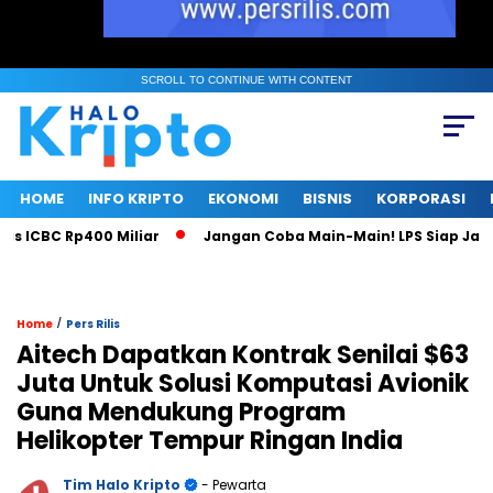
SCROLL TO CONTINUE WITH CONTENT
HOME
INFO KRIPTO
EKONOMI
BISNIS
KORPORASI
CBC Rp400 Miliar
Jangan Coba Main-Main! LPS Siap Jadi Ma
/
Home
Pers Rilis
Aitech Dapatkan Kontrak Senilai $63
Juta Untuk Solusi Komputasi Avionik
Guna Mendukung Program
Helikopter Tempur Ringan India
Tim Halo Kripto
- Pewarta