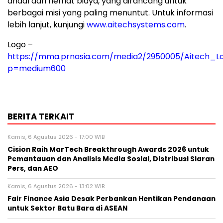
andal dan hemat biaya, yang dirancang untuk
berbagai misi yang paling menuntut. Untuk informasi
lebih lanjut, kunjungi
www.aitechsystems.com
.
Logo –
https://mma.prnasia.com/media2/2950005/Aitech_Lo
p=medium600
BERITA TERKAIT
Kamis, 6 Agustus 2026 - 17:00 WIB
Cision Raih MarTech Breakthrough Awards 2026 untuk
Pemantauan dan Analisis Media Sosial, Distribusi Siaran
Pers, dan AEO
Kamis, 6 Agustus 2026 - 13:02 WIB
Fair Finance Asia Desak Perbankan Hentikan Pendanaan
untuk Sektor Batu Bara di ASEAN