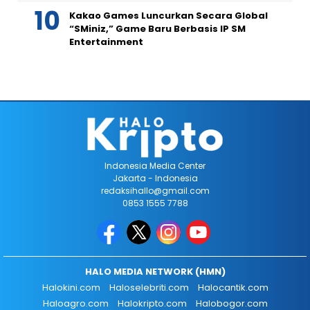
Kakao Games Luncurkan Secara Global
“SMiniz,” Game Baru Berbasis IP SM
Entertainment
Indonesia Media Center
Jakarta - Indonesia
redaksihallo@gmail.com
0853 1555 7788
HALO MEDIA NETWORK (HMN)
Halokini.com
Haloselebriti.com
Halocantik.com
Haloagro.com
Halokripto.com
Halobogor.com