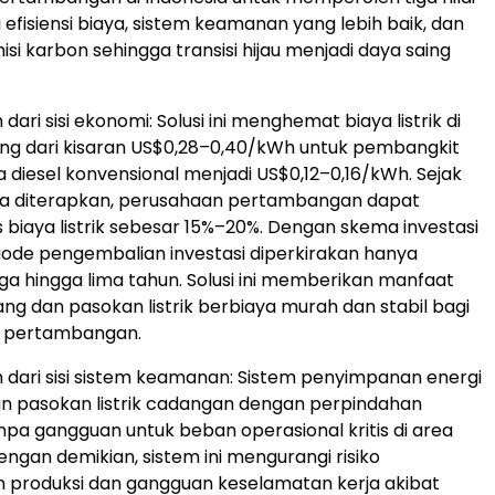
efisiensi biaya, sistem keamanan yang lebih baik, dan
si karbon sehingga transisi hijau menjadi daya saing
 dari sisi ekonomi: Solusi ini menghemat biaya listrik di
g dari kisaran US$0,28–0,40/kWh untuk pembangkit
ga diesel konvensional menjadi US$0,12–0,16/kWh. Sejak
ma diterapkan, perusahaan pertambangan dapat
iaya listrik sebesar 15%–20%. Dengan skema investasi
riode pengembalian investasi diperkirakan hanya
ga hingga lima tahun. Solusi ini memberikan manfaat
ang dan pasokan listrik berbiaya murah dan stabil bagi
 pertambangan.
h dari sisi sistem keamanan: Sistem penyimpanan energi
 pasokan listrik cadangan dengan perpindahan
npa gangguan untuk beban operasional kritis di area
ngan demikian, sistem ini mengurangi risiko
 produksi dan gangguan keselamatan kerja akibat