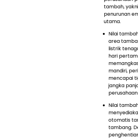
tambah, yakni 
penurunan emi
utama.
Nilai tambah
area tamban
listrik tena
hari perta
memangkas b
mandiri, pe
mencapai ti
jangka panj
perusahaan
Nilai tamba
menyediakan
otomatis ta
tambang. De
penghentian