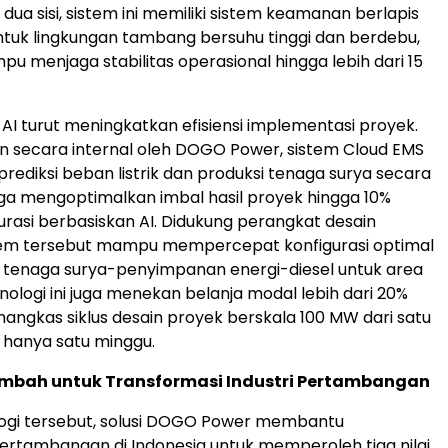
 dua sisi, sistem ini memiliki sistem keamanan berlapis
tuk lingkungan tambang bersuhu tinggi dan berdebu,
pu menjaga stabilitas operasional hingga lebih dari 15
 AI turut meningkatkan efisiensi implementasi proyek.
 secara internal oleh DOGO Power, sistem Cloud EMS
iksi beban listrik dan produksi tenaga surya secara
ga mengoptimalkan imbal hasil proyek hingga 10%
gurasi berbasiskan AI. Didukung perangkat desain
stem tersebut mampu mempercepat konfigurasi optimal
a tenaga surya-penyimpanan energi-diesel untuk area
ologi ini juga menekan belanja modal lebih dari 20%
angkas siklus desain proyek berskala 100 MW dari satu
 hanya satu minggu.
Tambah untuk Transformasi Industri Pertambangan
logi tersebut, solusi DOGO Power membantu
rtambangan di Indonesia untuk memperoleh tiga nilai