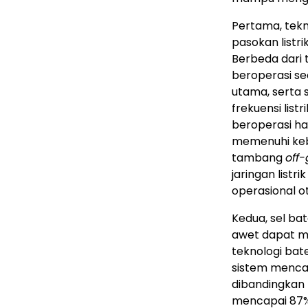
Pertama, tek
pasokan listri
Berbeda dari 
beroperasi se
utama, serta 
frekuensi listr
beroperasi h
memenuhi kebu
tambang
off-
jaringan listr
operasional 
Kedua, sel ba
awet dapat m
teknologi bat
sistem mencap
dibandingkan k
mencapai 87%.