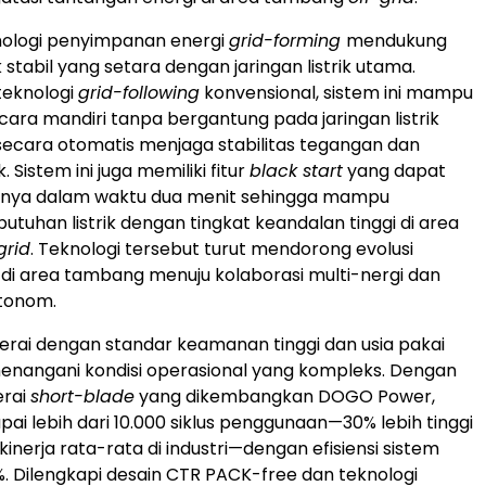
nologi penyimpanan energi
grid-forming
mendukung
k stabil yang setara dengan jaringan listrik utama.
teknologi
grid-following
konvensional, sistem ini mampu
cara mandiri tanpa bergantung pada jaringan listrik
secara otomatis menjaga stabilitas tegangan dan
ik. Sistem ini juga memiliki fitur
black start
yang dapat
anya dalam waktu dua menit sehingga mampu
tuhan listrik dengan tingkat keandalan tinggi di area
grid
. Teknologi tersebut turut mendorong evolusi
ik di area tambang menuju kolaborasi multi-nergi dan
otonom.
terai dengan standar keamanan tinggi dan usia pakai
enangani kondisi operasional yang kompleks. Dengan
erai
short-blade
yang dikembangkan DOGO Power,
ai lebih dari 10.000 siklus penggunaan—30% lebih tinggi
inerja rata-rata di industri—dengan efisiensi sistem
 Dilengkapi desain CTR PACK-free dan teknologi