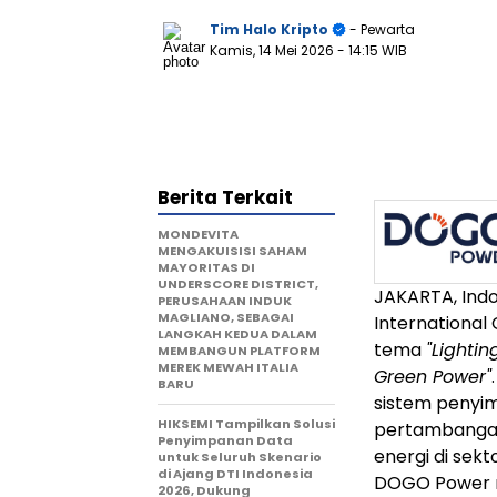
Tim Halo Kripto
- Pewarta
Kamis, 14 Mei 2026
- 14:15 WIB
Berita Terkait
MONDEVITA
MENGAKUISISI SAHAM
MAYORITAS DI
UNDERSCORE DISTRICT,
JAKARTA, Indo
PERUSAHAAN INDUK
MAGLIANO, SEBAGAI
International
LANGKAH KEDUA DALAM
tema
"Lighti
MEMBANGUN PLATFORM
MEREK MEWAH ITALIA
Green Power"
BARU
sistem penyi
HIKSEMI Tampilkan Solusi
pertambangan
Penyimpanan Data
energi di sek
untuk Seluruh Skenario
di Ajang DTI Indonesia
DOGO Power m
2026, Dukung