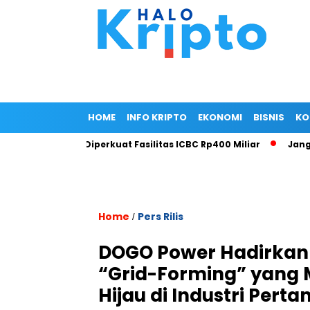
HOME
INFO KRIPTO
EKONOMI
BISNIS
KO
tur Menara Diperkuat Fasilitas ICBC Rp400 Miliar
Jangan Co
Home
Pers Rilis
/
DOGO Power Hadirkan 
“Grid-Forming” yang
Hijau di Industri Per