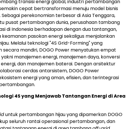
ombang transisi energi global, industri pertambangan
semakin cepat bertransformasi menuju model bisnis
. Sebagai perekonomian terbesar di Asia Tenggara,
satu pusat pertambangan dunia, perusahaan tambang
si di Indonesia berhadapan dengan dua tantangan,
a keamanan pasokan energi sekaligus menjalankan
ijau. Melalui teknologi "4S Grid-Forming" yang
 secara mandiri, DOGO Power menyatukan empat
 yakni manajemen energi, manajemen daya, konversi
nergi, dan manajemen baterai. Dengan arsitektur
kolaborasi cerdas antarsistem, DOGO Power
sistem energi yang aman, efisien, dan terintegrasi
s pertambangan.
nologi 4S yang Menjawab Tantangan Energi di Area
id
untuk pertambangan hijau yang dipamerkan DOGO
up seluruh rantai operasional pertambangan, dan
asi tantangan energi di area tambang
off-grid
.