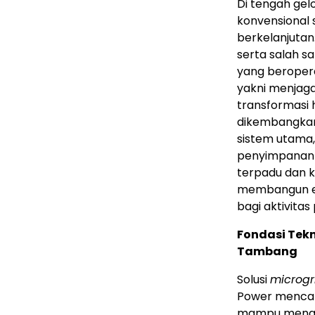
Di tengah gel
konvensional 
berkelanjutan
serta salah 
yang beropera
yakni menjag
transformasi h
dikembangkan
sistem utama,
penyimpanan e
terpadu dan 
membangun eko
bagi aktivita
Fondasi Tek
Tambang
Solusi
microgr
Power mencak
mampu mengat