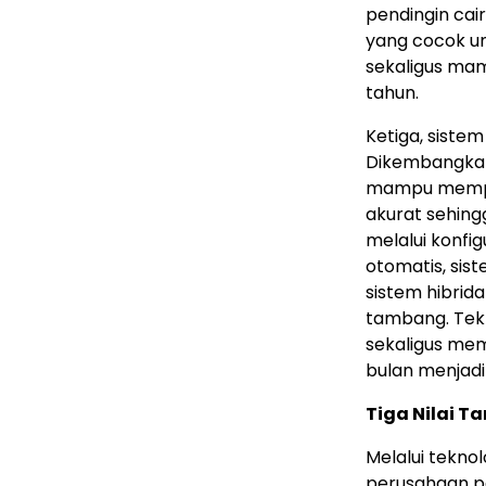
pendingin cair
yang cocok un
sekaligus mam
tahun.
Ketiga, sistem
Dikembangkan
mampu mempred
akurat sehing
melalui konfi
otomatis, si
sistem hibrid
tambang. Tekn
sekaligus mem
bulan menjadi
Tiga Nilai 
Melalui tekno
perusahaan pe