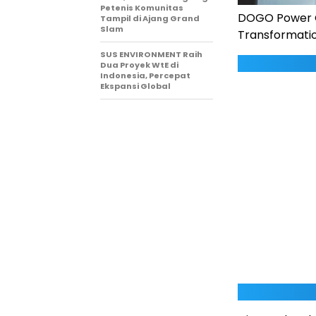
Petenis Komunitas
DOGO Power G
Tampil di Ajang Grand
Slam
Transformatio
SUS ENVIRONMENT Raih
Dua Proyek WtE di
Indonesia, Percepat
Ekspansi Global