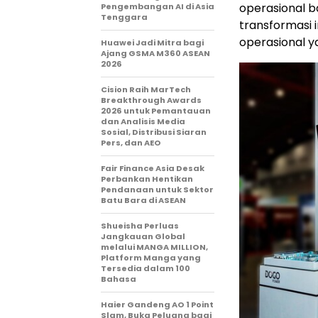
operasional b
Pengembangan AI di Asia
Tenggara
transformasi 
operasional y
Huawei Jadi Mitra bagi
Ajang GSMA M360 ASEAN
2026
Cision Raih MarTech
Breakthrough Awards
2026 untuk Pemantauan
dan Analisis Media
Sosial, Distribusi Siaran
Pers, dan AEO
Fair Finance Asia Desak
Perbankan Hentikan
Pendanaan untuk Sektor
Batu Bara di ASEAN
Shueisha Perluas
Jangkauan Global
melalui MANGA MILLION,
Platform Manga yang
Tersedia dalam 100
Bahasa
Haier Gandeng AO 1 Point
Slam, Buka Peluang bagi