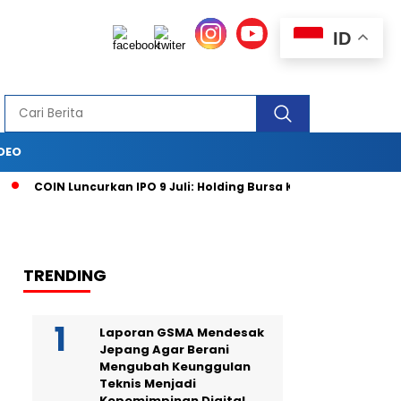
ID
DEO
COIN Luncurkan IPO 9 Juli: Holding Bursa Kripto Pertama Masuk 
TRENDING
Laporan GSMA Mendesak
Jepang Agar Berani
Mengubah Keunggulan
Teknis Menjadi
Kepemimpinan Digital